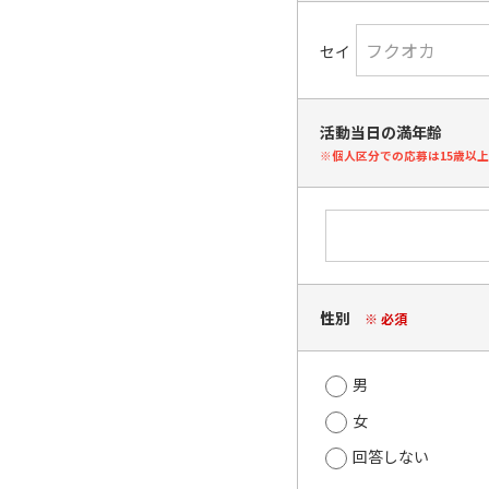
セイ
活動当日の満年齢
※個人区分での応募は15歳以
性別
※ 必須
男
女
回答しない