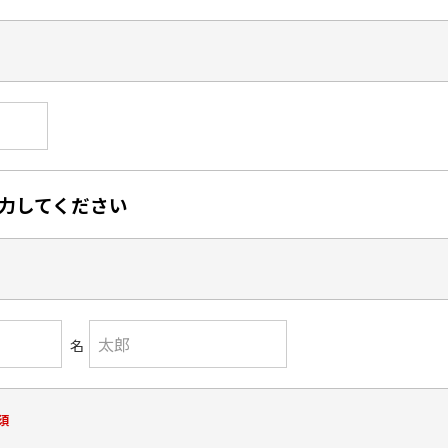
力してください
名
須