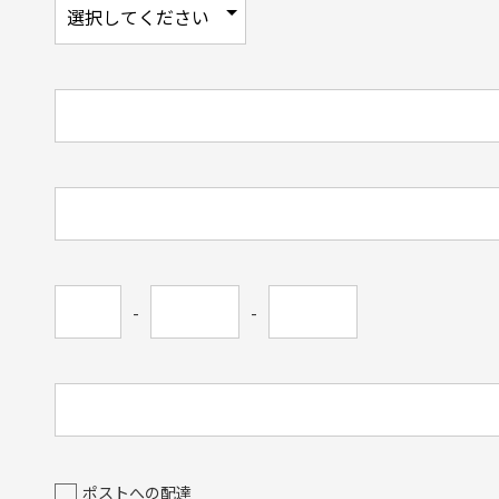
-
-
ポストへの配達